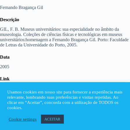
Fernando Bragança Gil
Descrição
GIL, F. B. Museus universitários: sua especialidade no âmbito da
museologia. Coleções de ciências físicas e tecnológicas em museus
universitários:homenagem a Fernando Bragança Gil. Porto: Faculdade
de Letras da Universidade do Porto, 2005.
Data
2005
Link
https://ler.letras.up.pt/uploads/ficheiros/7644.pdf
Usamos cookies em nosso site para fornecer a experiência mais
relevante, lembrando suas preferências e visitas repetidas. Ao
Anexos
clicar em “Aceitar”, concorda com a utilização de TODOS os
cookies.
Cookie settings
ACEITAR
Copyright © 2026 Rede Brasileira de Coleções e Museus
Universitários