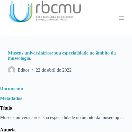
P
u
l
a
r
p
a
r
a
Museus universitários: sua especialidade no âmbito da
o
museologia.
c
o
n
Editor
22 de abril de 2022
t
e
ú
Documento
d
o
Metadados
Título
Museus universitários: sua especialidade no âmbito da museologia.
Autoria