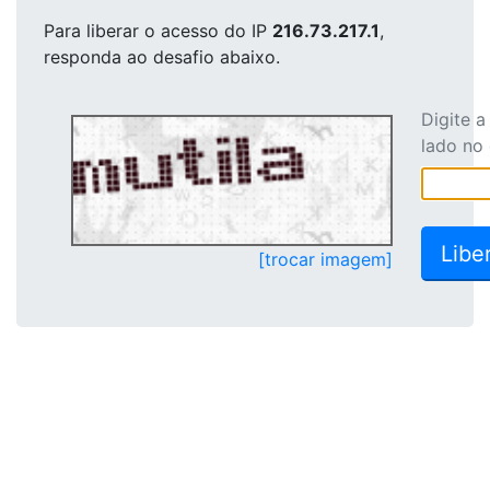
Para liberar o acesso
do IP
216.73.217.1
,
responda ao desafio abaixo.
Digite 
lado no
[trocar imagem]