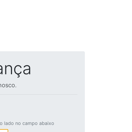
ança
nosco.
ao lado no campo abaixo