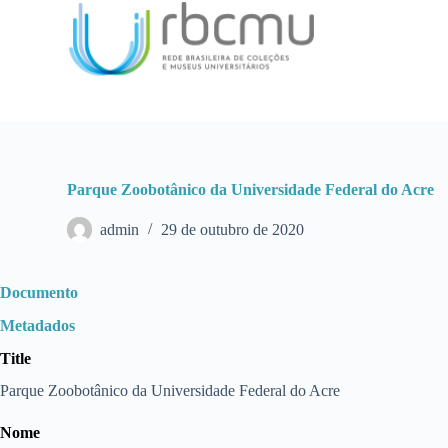
P
u
l
a
r
p
a
r
a
o
Parque Zoobotânico da Universidade Federal do Acre
c
o
admin
29 de outubro de 2020
n
t
e
ú
Documento
d
o
Metadados
Title
Parque Zoobotânico da Universidade Federal do Acre
Nome