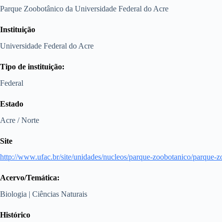
Parque Zoobotânico da Universidade Federal do Acre
Instituição
Universidade Federal do Acre
Tipo de instituição:
Federal
Estado
Acre / Norte
Site
http://www.ufac.br/site/unidades/nucleos/parque-zoobotanico/parque-
Acervo/Temática:
Biologia
|
Ciências Naturais
Histórico