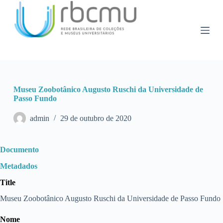
P
u
l
a
r
p
a
r
a
Museu Zoobotânico Augusto Ruschi da Universidade de
o
Passo Fundo
c
o
n
admin
29 de outubro de 2020
t
e
ú
Documento
d
o
Metadados
Title
Museu Zoobotânico Augusto Ruschi da Universidade de Passo Fundo
Nome