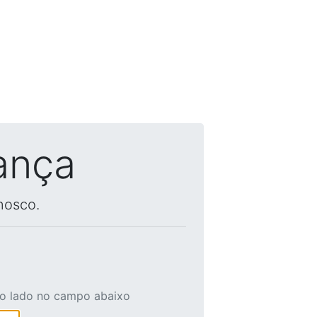
ança
nosco.
ao lado no campo abaixo