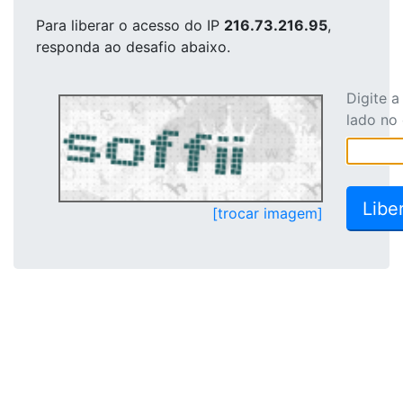
Para liberar o acesso
do IP
216.73.216.95
,
responda ao desafio abaixo.
Digite 
lado no
[trocar imagem]