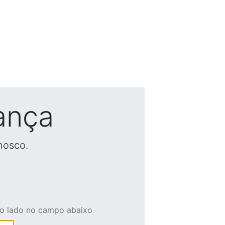
ança
nosco.
ao lado no campo abaixo