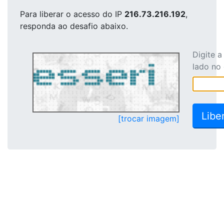
Para liberar o acesso
do IP
216.73.216.192
,
responda ao desafio abaixo.
Digite 
lado no
[trocar imagem]