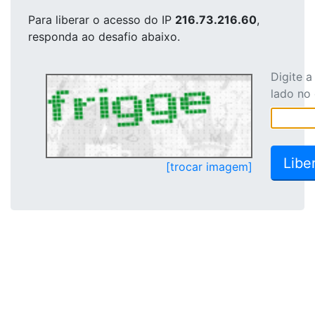
Para liberar o acesso
do IP
216.73.216.60
,
responda ao desafio abaixo.
Digite 
lado no
[trocar imagem]