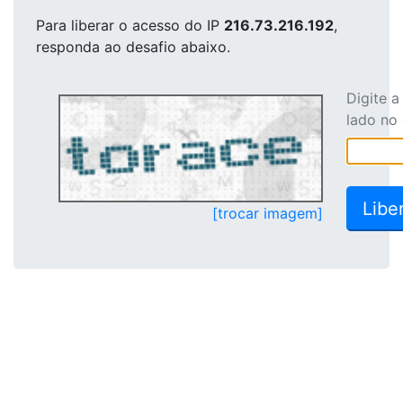
Para liberar o acesso
do IP
216.73.216.192
,
responda ao desafio abaixo.
Digite 
lado no
[trocar imagem]