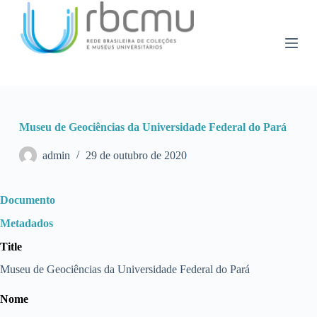
P
u
l
a
r
p
a
r
a
Museu de Geociências da Universidade Federal do Pará
o
c
o
admin
29 de outubro de 2020
n
t
e
Documento
ú
d
Metadados
o
Title
Museu de Geociências da Universidade Federal do Pará
Nome