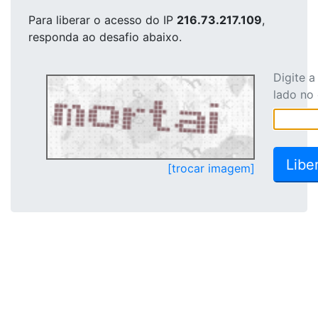
Para liberar o acesso
do IP
216.73.217.109
,
responda ao desafio abaixo.
Digite 
lado no
[trocar imagem]