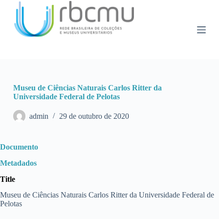
P
u
l
a
r
p
a
r
a
Museu de Ciências Naturais Carlos Ritter da
o
Universidade Federal de Pelotas
c
o
n
admin
29 de outubro de 2020
t
e
ú
Documento
d
o
Metadados
Title
Museu de Ciências Naturais Carlos Ritter da Universidade Federal de
Pelotas