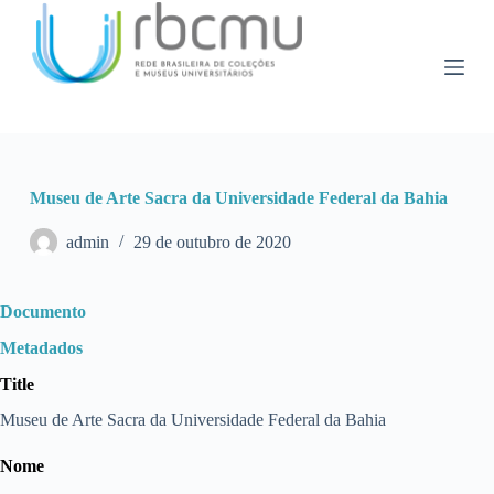
P
u
l
a
r
p
a
r
a
Museu de Arte Sacra da Universidade Federal da Bahia
o
c
o
admin
29 de outubro de 2020
n
t
e
Documento
ú
d
Metadados
o
Title
Museu de Arte Sacra da Universidade Federal da Bahia
Nome