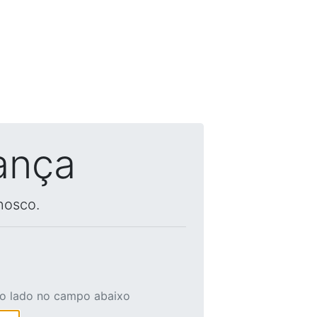
ança
nosco.
ao lado no campo abaixo