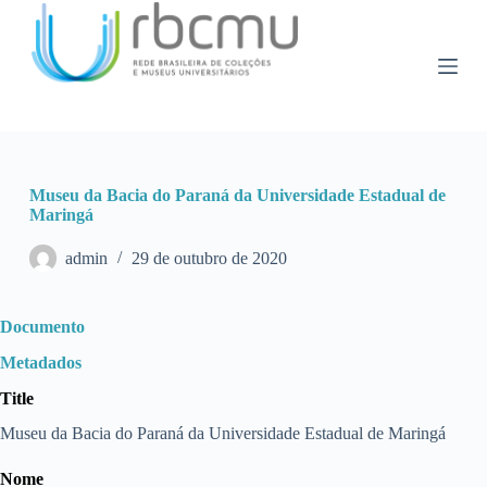
P
u
l
a
r
p
a
r
a
Museu da Bacia do Paraná da Universidade Estadual de
o
Maringá
c
o
n
admin
29 de outubro de 2020
t
e
ú
Documento
d
o
Metadados
Title
Museu da Bacia do Paraná da Universidade Estadual de Maringá
Nome