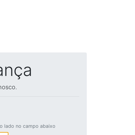
ança
nosco.
ao lado no campo abaixo