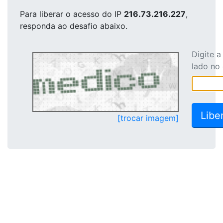
Para liberar o acesso
do IP
216.73.216.227
,
responda ao desafio abaixo.
Digite 
lado no
[trocar imagem]