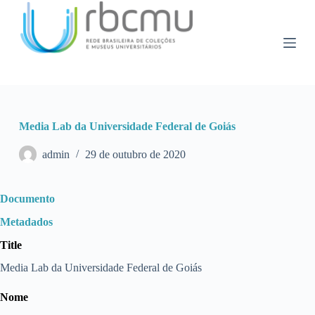
P
u
l
a
r
p
a
r
a
Media Lab da Universidade Federal de Goiás
o
c
o
admin
29 de outubro de 2020
n
t
e
Documento
ú
d
Metadados
o
Title
Media Lab da Universidade Federal de Goiás
Nome