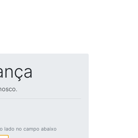
ança
nosco.
ao lado no campo abaixo