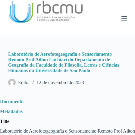
P
u
l
a
r
p
a
r
a
Laboratório de Aerofotogeografia e Sensoriamento
o
Remoto Prof Ailton Luchiari do Departamento de
c
Geografia da Faculdade de Filosofia, Letras e Ciências
o
Humanas da Universidade de São Paulo
n
t
e
Editor
12 de novembro de 2023
ú
d
o
Documento
Metadados
Title
Laboratório de Aerofotogeografia e Sensoriamento Remoto Prof Ailton