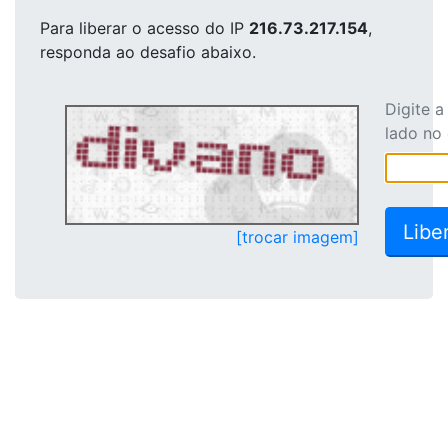
Para liberar o acesso
do IP
216.73.217.154
,
responda ao desafio abaixo.
Digite 
lado no
[trocar imagem]