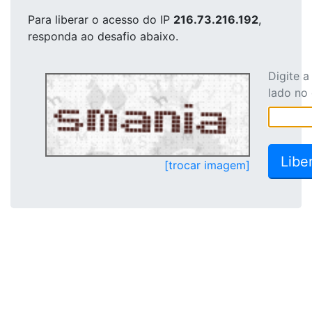
Para liberar o acesso
do IP
216.73.216.192
,
responda ao desafio abaixo.
Digite 
lado no
[trocar imagem]