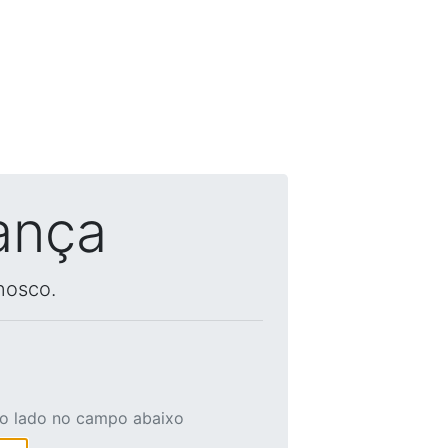
ança
nosco.
ao lado no campo abaixo