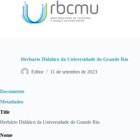
P
u
l
a
r
p
a
r
a
o
Herbário Didático da Universidade do Grande Rio
c
o
Editor
11 de setembro de 2023
n
t
e
ú
Documento
d
o
Metadados
Title
Herbário Didático da Universidade do Grande Rio
Nome