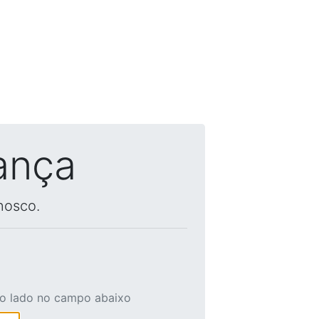
ança
nosco.
ao lado no campo abaixo