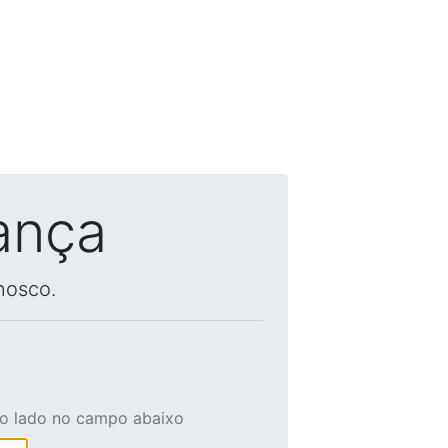
ança
nosco.
ao lado no campo abaixo