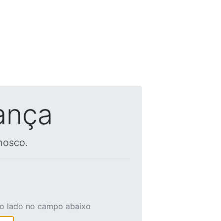
ança
nosco.
ao lado no campo abaixo