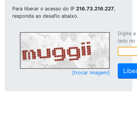
Para liberar o acesso
do IP
216.73.216.227
,
responda ao desafio abaixo.
Digite 
lado no
[trocar imagem]