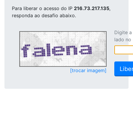
Para liberar o acesso
do IP
216.73.217.135
,
responda ao desafio abaixo.
Digite 
lado no
[trocar imagem]