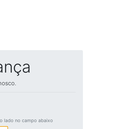
ança
nosco.
ao lado no campo abaixo