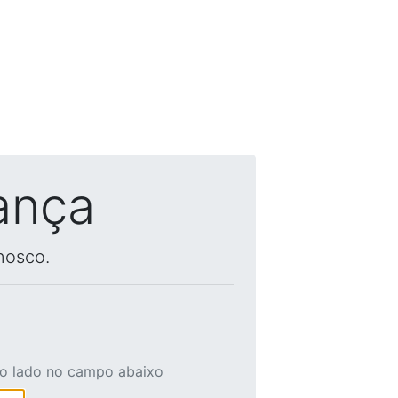
ança
nosco.
ao lado no campo abaixo