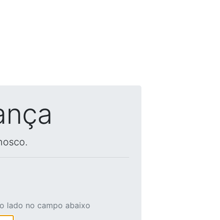
ança
nosco.
ao lado no campo abaixo