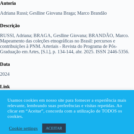
Autoria
Adriana Russi; Geslline Giovana Braga; Marco Brandão
Descrição
RUSSI, Adriana; BRAGA, Geslline Giovana; BRANDÃO, Marco.
Mapeamento das coleções etnográficas no Brasil: percursos e
contribuições à PNM. Arteriais - Revista do Programa de Pós-
Graduação em Artes, [S.l.], p. 134-144, abr. 2025. ISSN 2446-5356.
Data
2024
Link
https://periodicos.ufpa.br/index.php/ppgartes/article/view/17696/11836
Usamos cookies em nosso site para fornecer a experiência mais
relevante, lembrando suas preferências e visitas repetidas. Ao
Anexos
clicar em “Aceitar”, concorda com a utilização de TODOS os
cookies.
Cookie settings
ACEITAR
Copyright © 2026 Rede Brasileira de Coleções e Museus