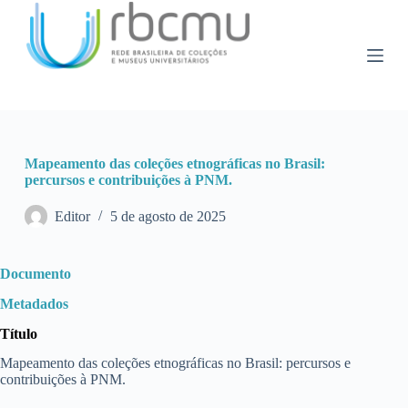
P
u
l
a
r
p
a
r
a
Mapeamento das coleções etnográficas no Brasil:
o
percursos e contribuições à PNM.
c
o
n
Editor
5 de agosto de 2025
t
e
ú
Documento
d
o
Metadados
Título
Mapeamento das coleções etnográficas no Brasil: percursos e
contribuições à PNM.