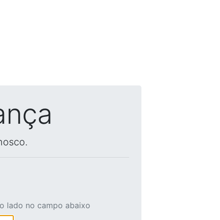
ança
nosco.
ao lado no campo abaixo