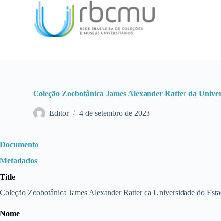
P
u
l
a
r
p
a
r
a
o
Coleção Zoobotânica James Alexander Ratter da Unive
c
o
Editor
4 de setembro de 2023
n
t
e
ú
Documento
d
o
Metadados
Title
Coleção Zoobotânica James Alexander Ratter da Universidade do Est
Nome