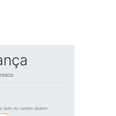
ança
nosco.
ao lado no campo abaixo